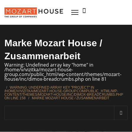
Marke Mozart House /
Zusammenarbeit
Warning: Undefined array key "home" in
/home/v/vizitka/mozart-house-
group.com/public_html/wp-content/themes/mozart-
house/inc/dimox-breadcrumbs.php on line 81
/
WARNING: UNDEFINED ARRAY KEY "PROJECT" IN
/HOME/V/VIZITKA/MOZART-HOUSE-GROUP.COM/PUBLIC_HTML/WP-
CONTENT/THEMES/MOZART-HOUSE/INC/DIMOX-BREADCRUMBS.PHP
ON LINE 158
/
MARKE MOZART HOUSE / ZUSAMMENARBEIT