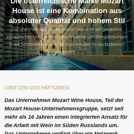
Die österreichische Marke Mozart
House ist eine Kombination aus
absoluter Qualität und hohem Stil
Die Unternehmensgruppe Mozart House ist ein bekanntes
europäisches Unternehmen, das Produkte und Dienstleistungen
in der Schönheits- und Weinindustrie sowie im Rechtsbereich
anbietet.
ÜBER DEN GESCHÄFTSZWEIG
Das Unternehmen Mozart Wine House, Teil der
Mozart House-Unternehmensgruppe, setzt seit
mehr als 16 Jahren einen integrierten Ansatz für
die Arbeit mit Wein im Süden Russlands um.
Das Unternehmen verfügt über ein Netzwerk