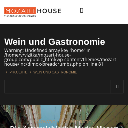
Wein und Gastronomie
Warning: Undefined array key "home" in
/home/v/vizitka/mozart-house-
group.com/public_html/wp-content/themes/mozart-
house/inc/dimox-breadcrumbs.php on line 81
/
PROJEKTE
/
WEIN UND GASTRONOMIE
INNOVATION UND INSPIRATION